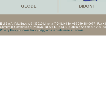
GEODE
BIDONI
Elbi S.p.A. | Via Buccia, 9 | 35010 Limena (PD) Italy | Tel +39 049 8840677 | Fa
Camera di Commercio di Padova | REA: PD-154339 | Capitale Sociale € 5.200.000,
Privacy Policy
-
Cookie Policy
-
Aggiorna le preferenze sui cookie