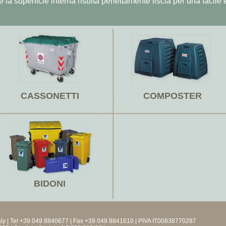
la superficie interna risulta perfettamente liscia per una facile 
CASSONETTI
COMPOSTER
BIDONI
 Italy | Tel +39 049 8840677 | Fax +39 049 8841610 | PIVA IT00838770287