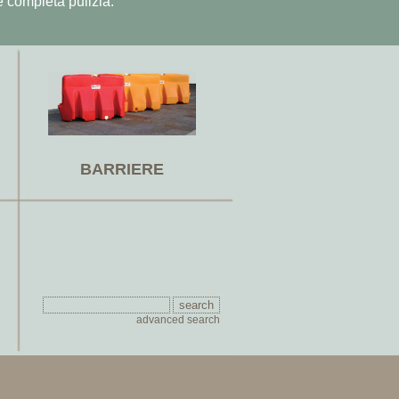
e completa pulizia.
BARRIERE
advanced search