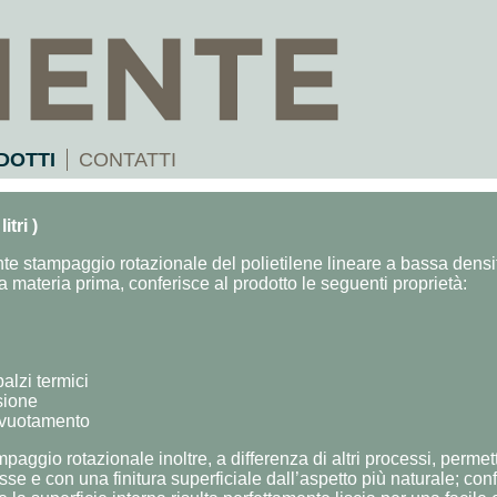
DOTTI
CONTATTI
tri )
nte stampaggio rotazionale del polietilene lineare a bassa den
 materia prima, conferisce al prodotto le seguenti proprietà:
balzi termici
sione
svuotamento
paggio rotazionale inoltre, a differenza di altri processi, permet
e e con una finitura superficiale dall’aspetto più naturale; conf