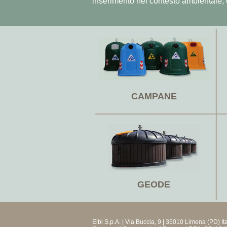
inserimento nel contesto ambientale, e 
CAMPANE
GEODE
Elbi S.p.A. | Via Buccia, 9 | 35010 Limena (PD)