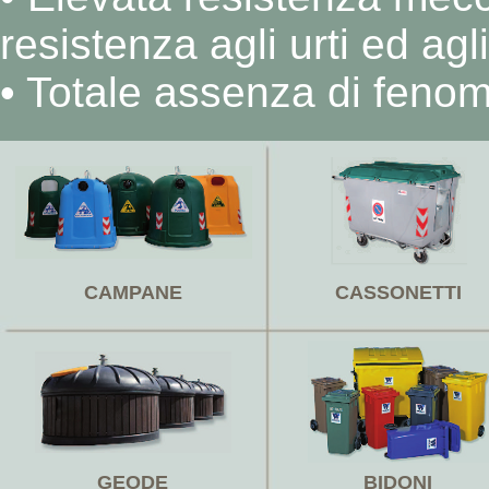
resistenza agli urti ed agli
• Totale assenza di fenom
CAMPANE
CASSONETTI
GEODE
BIDONI